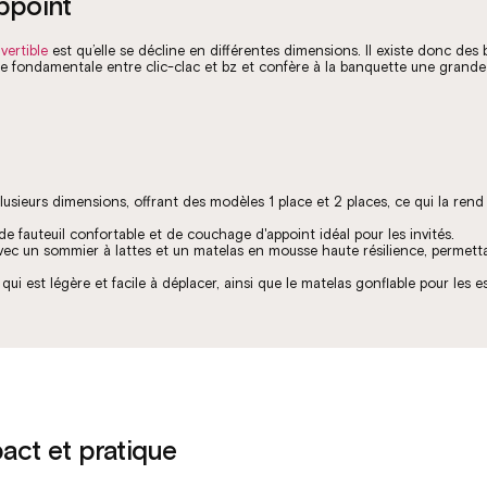
ppoint
ertible
est qu’elle se décline en différentes dimensions. Il existe donc des 
nce fondamentale entre clic-clac et bz et confère à la banquette une grande
sieurs dimensions, offrant des modèles 1 place et 2 places, ce qui la rend 
 de fauteuil confortable et de couchage d'appoint idéal pour les invités.
it avec un sommier à lattes et un matelas en mousse haute résilience, permett
 qui est légère et facile à déplacer, ainsi que le matelas gonflable pour les 
act et pratique