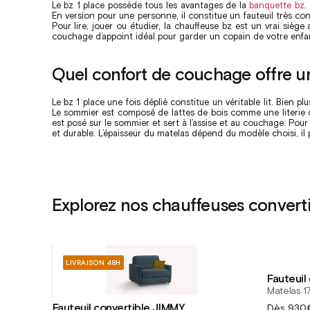
Le bz 1 place possède tous les avantages de la
banquette bz
.
En version pour une personne, il constitue un fauteuil très c
Pour lire, jouer ou étudier, la chauffeuse bz est un vrai siège
couchage d’appoint idéal pour garder un copain de votre enfa
Quel confort de couchage offre un 
Le bz 1 place une fois déplié constitue un véritable lit. Bien
Le sommier est composé de lattes de bois comme une literie cla
est posé sur le sommier et sert à l’assise et au couchage. Pou
et durable. L’épaisseur du matelas dépend du modèle choisi, il
Explorez nos chauffeuses converti
LIVRAISON 48H
Fauteuil
Matelas 1
Fauteuil convertible JIMMY
Prix
Dès
930