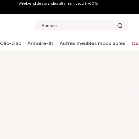
Week-end des grandes affaires : jusqu'à -60%
Matelas
Clic-clac
Armoire-lit
Autres meubles modulables
Ou