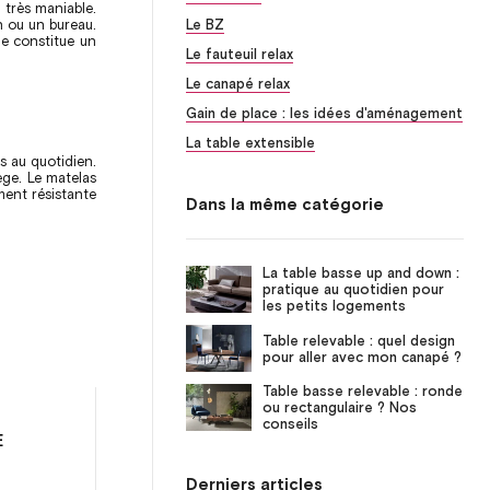
t très maniable.
n ou un bureau.
Le BZ
lle constitue un
Le fauteuil relax
Le canapé relax
Gain de place : les idées d'aménagement
La table extensible
s au quotidien.
ège. Le matelas
ment résistante
Dans la même catégorie
La table basse up and down :
pratique au quotidien pour
les petits logements
Table relevable : quel design
pour aller avec mon canapé ?
Table basse relevable : ronde
ou rectangulaire ? Nos
LIVRAISON 48H
L
conseils
E
Derniers articles
Fauteuil convertible JIMMY
Fau