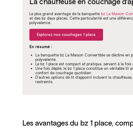
La chauffeuse en couchage d'a
Le plus grand avantage de la banquette
bz La Maison Conv
et des bz deux places. Cette particularité est une différe
polyvalence.
Explorez nos couchages 1 place
En résumé :
La banquette bz La Maison Convertible se décline en plu
polyvalente.
Le bz 1 place est compact et pratique, servant à la fois
Une fois déplié, le bz 1 place constitue un véritable l
confort de couchage quotidien.
D'autres options de lit d'appoint incluent la chauffeuse,
restreints.
Les avantages du bz 1 place, comp