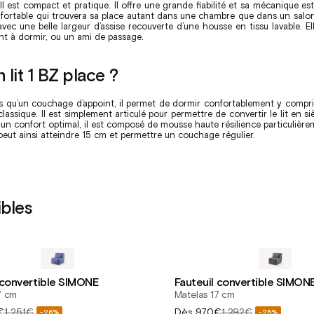
 Il est compact et pratique. Il offre une grande fiabilité et sa mécanique es
onfortable qui trouvera sa place autant dans une chambre que dans un salo
 avec une belle largeur d’assise recouverte d’une housse en tissu lavable. E
nt à dormir, ou un ami de passage.
lit 1 BZ place ?
 plus qu’un couchage d’appoint, il permet de dormir confortablement y compri
ssique. Il est simplement articulé pour permettre de convertir le lit en si
r un confort optimal, il est composé de mousse haute résilience particulière
 peut ainsi atteindre 15 cm et permettre un couchage régulier.
bles
 convertible SIMONE
Fauteuil convertible SIMON
7 cm
Matelas 17 cm
Prix
€
1 251€
Dès
970€
1 292€
-26%
-25%