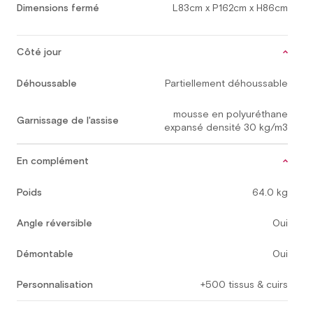
Dimensions fermé
L83cm x P162cm x H86cm
Côté jour
Déhoussable
Partiellement déhoussable
mousse en polyuréthane
Garnissage de l'assise
expansé densité 30 kg/m3
En complément
Poids
64.0 kg
Angle réversible
Oui
Démontable
Oui
Personnalisation
+500 tissus & cuirs