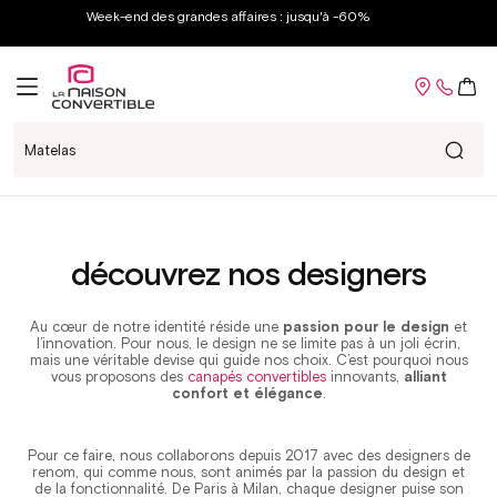
et
Week-end des grandes affaires : jusqu'à -60%
passer
au
contenu
Panier
Matelas...
découvrez nos designers
Au cœur de notre identité réside une
passion pour le design
et
l’innovation. Pour nous, le design ne se limite pas à un joli écrin,
mais une véritable devise qui guide nos choix. C’est pourquoi nous
vous proposons des
canapés convertibles
innovants,
alliant
confort et élégance
.
Pour ce faire, nous collaborons depuis 2017 avec des designers de
renom, qui comme nous, sont animés par la passion du design et
de la fonctionnalité. De Paris à Milan, chaque designer puise son