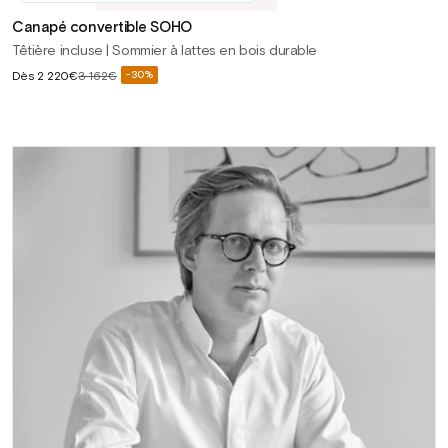
soldé
Canapé convertible SOHO
Têtière incluse | Sommier à lattes en bois durable
Prix
Dès
2 220€
3 162€
-30%
Prix
soldé
habituel