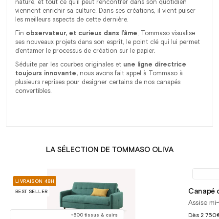
nature, et tout ce qu’il peut rencontrer dans son quotidien
viennent enrichir sa culture. Dans ses créations, il vient puiser
les meilleurs aspects de cette dernière.
Fin
observateur, et curieux dans l’âme
, Tommaso visualise
ses nouveaux projets dans son esprit, le point clé qui lui permet
d’entamer le processus de création sur le papier.
Séduite par les courbes originales et
une ligne directrice
toujours innovante,
nous avons fait appel à Tommaso à
plusieurs reprises pour designer certains de nos canapés
convertibles.
LA SÉLECTION DE TOMMASO OLIVA
LIVRAISON 48H
Canapé c
BEST SELLER
Assise mi-
Prix
Dès
2 750
+500 tissus & cuirs