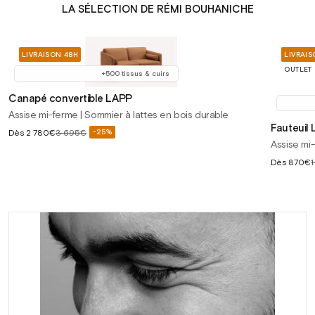
LA SÉLECTION DE RÉMI BOUHANICHE
LIVRAISON 48H
LIVRAIS
OUTLET
+500 tissus & cuirs
Canapé convertible LAPP
Assise mi-ferme | Sommier à lattes en bois durable
Fauteuil
Prix
Dès
2 780€
3 695€
-25%
Prix
Assise mi
soldé
habituel
Prix
Dès
870€
soldé