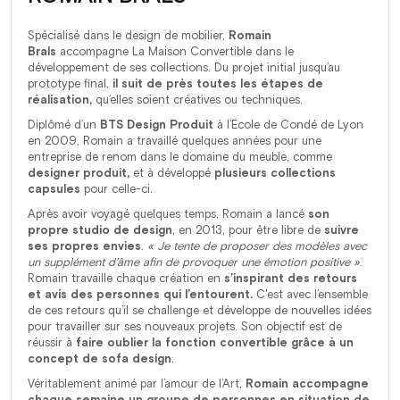
Spécialisé dans le design de mobilier,
Romain
Brals
accompagne La Maison Convertible dans le
développement de ses collections. Du projet initial jusqu’au
prototype final,
il suit de près toutes les étapes de
réalisation,
qu’elles soient créatives ou techniques.
Diplômé d’un
BTS Design Produit
à l’Ecole de Condé de Lyon
en 2009, Romain a travaillé quelques années pour une
entreprise de renom dans le domaine du meuble, comme
designer produit,
et à développé
plusieurs collections
capsules
pour celle-ci.
Après avoir voyagé quelques temps, Romain a lancé
son
propre studio de design
, en 2013, pour être libre de
suivre
ses propres envies
.
« Je tente de proposer des modèles avec
un supplément d’âme afin de provoquer une émotion positive »
.
Romain travaille chaque création en
s’inspirant des retours
et avis des personnes qui l’entourent.
C'est avec l’ensemble
de ces retours qu’il se challenge et développe de nouvelles idées
pour travailler sur ses nouveaux projets. Son objectif est de
réussir à
faire oublier la fonction convertible grâce à un
concept de sofa design
.
Véritablement animé par l’amour de l’Art,
Romain accompagne
chaque semaine un groupe de personnes en situation de