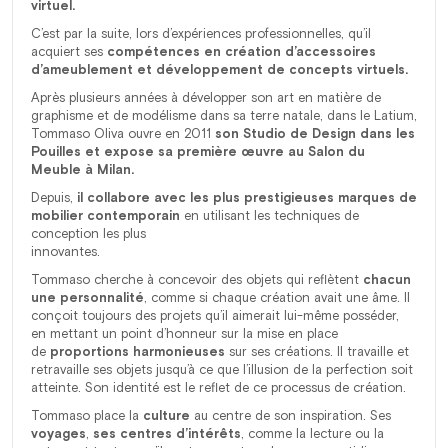
virtuel.
C’est par la suite, lors d’expériences professionnelles, qu’il
acquiert ses
compétences en création d’accessoires
d’ameublement et développement de concepts virtuels.
Après plusieurs années à développer son art en matière de
graphisme et de modélisme dans sa terre natale, dans le Latium,
Tommaso Oliva ouvre en 2011
son Studio de Design dans les
Pouilles et expose sa première œuvre au Salon du
Meuble à Milan.
Depuis,
il collabore avec les plus prestigieuses marques de
mobilier contemporain
en utilisant les techniques de
conception les plus
innovantes.
Tommaso cherche à concevoir des objets qui reflètent
chacun
une personnalité
, comme si chaque création avait une âme. Il
conçoit toujours des projets qu’il aimerait lui-même posséder,
en mettant un point d’honneur sur la mise en place
de
proportions harmonieuses
sur ses créations. Il travaille et
retravaille ses objets jusqu’à ce que l’illusion de la perfection soit
atteinte. Son identité est le reflet de ce processus de création.
Tommaso place la
culture
au centre de son inspiration. Ses
voyages
,
ses centres d’intérêts
, comme la lecture ou la