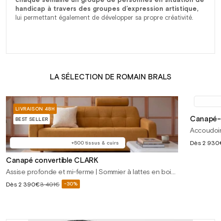
handicap à travers des groupes d’expression artistique,
lui permettant également de développer sa propre créativité.
LA SÉLECTION DE ROMAIN BRALS
LIVRAISON 48H
Canapé-l
BEST SELLER
Accoudoir
Prix
Dès
2 930
+500 tissus & cuirs
soldé
Canapé convertible CLARK
Assise profonde et mi-ferme | Sommier à lattes en bois
durable
Prix
Dès
2 390€
3 401€
-30%
Prix
soldé
habituel