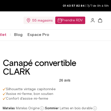
Nos délais de livraison sont 
01 43 57 82 84
| 7j/7 de 9h à 19h
Prendre RDV
55 magasins
Connexion
Panier
tlet
Blog
Espace Pro
Canapé convertible
CLARK
Silhouette vintage capitonnée
Assise mi-ferme, bon soutien
Confort d'assise mi-ferme
|
Matelas
Matelas Origine
Sommier
Lattes en bois durable