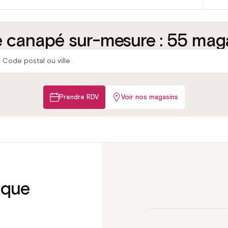
z les matelas
Testez les sommie
 canapé sur-mesure : 55 mag
tre confort idéal
Lattes ou grilles selon votre util
Prendre RDV
Voir nos magasins
ique