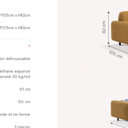
P105cm x H82cm
 P213cm x H82cm
on déhoussable
réthane expansé
ensité 30 kg/m3
61 cm
50 cm
onde et mi-ferme
3 places