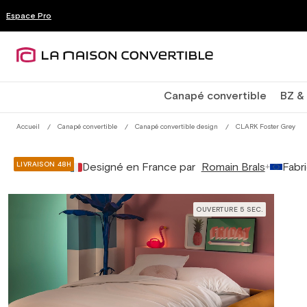
et
'à -50%
passer
Espace Pro
au
contenu
Canapé convertible
BZ & 
Accueil
Canapé convertible
Canapé convertible design
CLARK Foster Grey
fr
Passer aux
informations
produits
LIVRAISON 48H
Designé en France par
Romain Brals
Fabr
+
OUVERTURE 5 SEC.