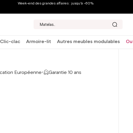
Week-end des grandes affaires : jusqu'à -60%
Matelas...
Clic-clac
Armoire-lit
Autres meubles modulables
Ou
ication Européenne
Garantie 10 ans
+