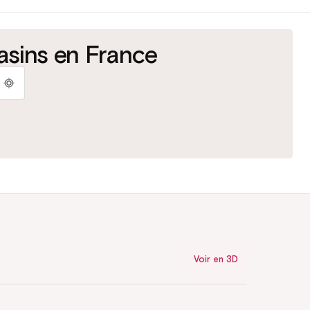
rs
Faites-vous conseiller
asins en France
isation
Par nos experts en magasin
Voir en 3D