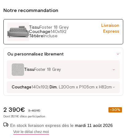
Notre recommandation
Livraison
Tissu
Foster 18 Grey
Express
Couchage
140x192
Têtière
Incluse
Ou personnalisez librement
Tissu
Foster 18 Grey
Couchage
140x192
Dim.
L200cm x P105cm x H82cm
2 390€
Prix
-30%
3 401€
soldé
Dont 35,11€ d'éco participation
En stock livraison express dès le
mardi 11 août 2026
Voir le délai chez moi