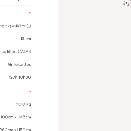
age quotidien
13 cm
certifiée CATAS
Grille|Lattes
120|140|160
115.0 kg
 P100cm x H45cm
 P60cm x H50cm