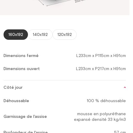
160x192
140x192
120x192
Dimensions fermé
L233cm x P115cm x H91cm
Dimensions ouvert
L233cm x P217cm x H91cm
Côté jour
Déhoussable
100 % déhoussable
mousse en polyuréthane
Garnissage de l'assise
expansé densité 33 kg/m3
Profondeur de l'assise
57 cm