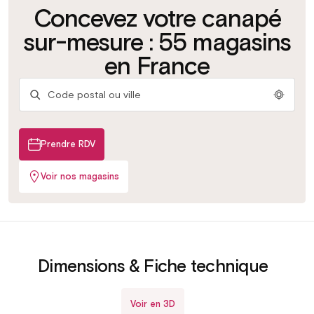
Concevez votre canapé
Personnalisez
Testez les
Essayez les
Faites-vous
sur-mesure : 55 magasins
votre tissu
sommiers
matelas
conseiller
Plus de 500 tissus &
Lattes ou grilles selon
Trouvez votre confort
Par nos experts en
en France
coloris
votre utilisation
idéal
magasin
Prendre RDV
Voir nos magasins
Voir en 3D