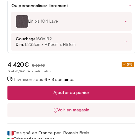
Ou personnalisez librement
Lin
Ibis 104 Lave
Couchage
160x192
Dim.
L233cm x P115cm x H91cm
4 420€
Prix
-15%
5 204€
soldé
Dont 43,09€ d'éco participation
Livraison sous
6 - 8 semaines
Ajouter au panier
Voir en magasin
Designé en France par
Romain Brals