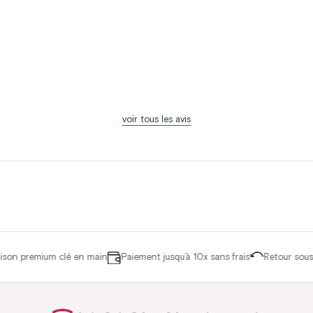
voir tous les avis
ison premium clé en main
Paiement jusqu’à 10x sans frais
Retour sous 