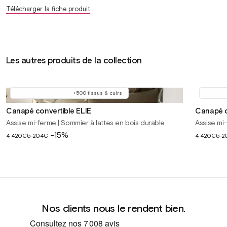
Télécharger la fiche produit
Les autres produits de la collection
+500 tissus & cuirs
Canapé convertible ELIE
Canapé c
Assise mi-ferme | Sommier à lattes en bois durable
Assise mi-
Prix
-15%
Prix
4 420€
5 204€
4 420€
5 2
soldé
soldé
Nos clients nous le rendent bien.