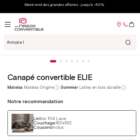
et
Week-end des grandes affaires : jusqu'à -60%
passer
au
contenu
Panier
Voir chez-moi
Passer aux
Ouvrir
informations
le
produits
média
1
Canapé convertible ELIE
dans
une
fenêtre
|
Matelas
Matelas Origine
Sommier
Lattes en bois durable
modale
Notre recommandation
Lin
Ibis 104 Lave
Couchage
160x192
Coussins
Inclus