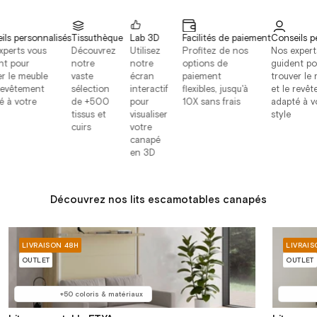
 personnalisés
Tissuthèque
Lab 3D
Facilités de paiement
Conseils pers
rts vous
Découvrez
Utilisez
Profitez de nos
Nos experts v
pour
notre
notre
options de
guident pour
le meuble
vaste
écran
paiement
trouver le me
vêtement
sélection
interactif
flexibles, jusqu'à
et le revêtem
 votre
de +500
pour
10X sans frais
adapté à votr
tissus et
visualiser
style
cuirs
votre
canapé
en 3D
Découvrez nos lits escamotables canapés
LIVRAISON 48H
LIVRAIS
OUTLET
OUTLET
+50 coloris & matériaux