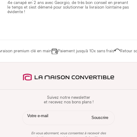
4e canapé en 2 ans avec Georgio, de très bon conseil en prenant
le temps et s’est démené pour solutionner la livraison lointaine pas
évidente !
on premium clé en main
Paiement jusqu’à 10x sans frais
Retour sous 14
Suivez notre newsletter
et recevez nos bons plans !
En vous abonnant, vous consentez à recevoir des