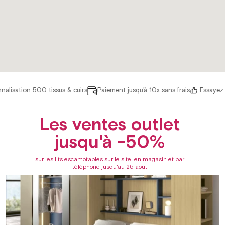
tion 500 tissus & cuirs
Paiement jusqu’à 10x sans frais
Essayez nos m
Les ventes outlet
jusqu'à -50%
sur les lits escamotables sur le site, en magasin et par
téléphone jusqu'au 25 août