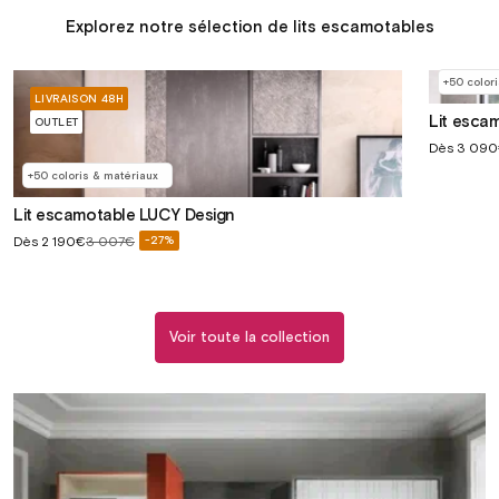
Explorez notre sélection de lits escamotables
+50 color
LIVRAISON 48H
Lit esca
OUTLET
Prix
Dès
3 09
soldé
+50 coloris & matériaux
Lit escamotable LUCY Design
Prix
Dès
2 190€
3 007€
-27%
Prix
soldé
habituel
Voir toute la collection